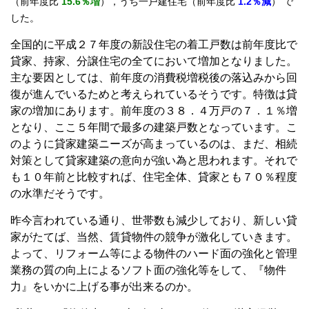
（前年度比
15.6％増
），うち一戸建住宅（前年度比
1.2％減
） で
した。
全国的に平成２７年度の新設住宅の着工戸数は前年度比で
貸家、持家、分譲住宅の全てにおいて増加となりました。
主な要因としては、前年度の消費税増税後の落込みから回
復が進んでいるためと考えられているそうです。特徴は貸
家の増加にあります。前年度の３８．４万戸の７．１％増
となり、ここ５年間で最多の建築戸数となっています。こ
のように貸家建築ニーズが高まっているのは、まだ、相続
対策として貸家建築の意向が強い為と思われます。それで
も１０年前と比較すれば、住宅全体、貸家とも７０％程度
の水準だそうです。
昨今言われている通り、世帯数も減少しており、新しい貸
家がたてば、当然、賃貸物件の競争が激化していきます。
よって、リフォーム等による物件のハード面の強化と管理
業務の質の向上によるソフト面の強化等をして、『物件
力』をいかに上げる事が出来るのか。