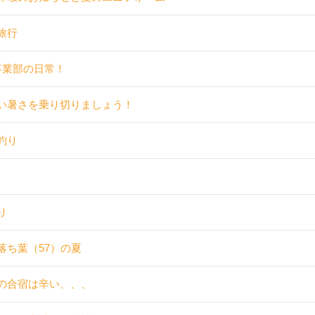
旅行
事業部の日常！
い暑さを乗り切りましょう！
釣り
り
落ち葉（57）の夏
の合宿は辛い、、、