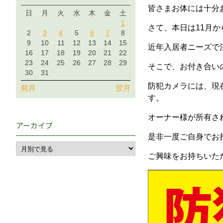
皆さまお体には十分
日
月
火
水
木
金
土
1
さて、本日は11月
2
3
4
5
6
7
8
9
10
11
12
13
14
15
近年入居者ニーズで
16
17
18
19
20
21
22
23
24
25
26
27
28
29
そこで、お付き合い
30
31
防犯カメラには、現
前月
翌月
す。
オーナー様が所有さ
アーカイブ
是非一度ご自身でお
ご興味をお持ちいた