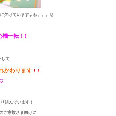
に欠けていますよね。。。
悲
心機一転！!
いして
れかわります
！！
♡
取り組んでいます！
のご家族さま向けに