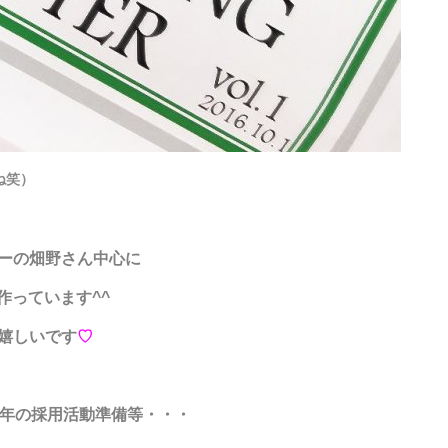
ね笑）
ーの畑野さん中心に
作っています^^
嬉しいです
♡
来年の採用活動準備等・・・