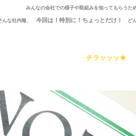
みんなの会社での様子や取組みを知ってもらうため
今回は！特別に！ちょっとだけ！
そんな社内報、
どん
チラッッッ★