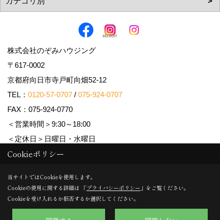
株式会社のぞみハウジング
〒617-0002
京都府向日市寺戸町向畑52-12
TEL：
0120-57-0707
/
075-924-0707
FAX：075-924-0770
＜営業時間＞9:30～18:00
＜定休日＞日曜日・水曜日
Cookieポリシー
Copyright (c) Nozomi Housing. All Rights Reserved.
当サイトではCookieを使用します。
Cookieの使用に関する詳細は 「
プライバシーポリシー
」をご覧ください。
Produced by
ゴデスクリエイト
Cookieを受け入れるか拒否するか選択してください。