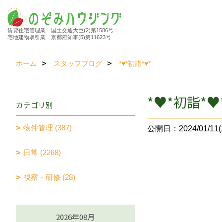
賃貸住宅管理業 国土交通大臣(2)第1586号
宅地建物取引業 京都府知事(5)第11623号
ホーム
スタッフブログ
*♥*初詣*♥*
*♥*初詣*♥
カテゴリ別
物件管理 (387)
公開日：2024/01/11(
日常 (2268)
視察・研修 (28)
2026年08月