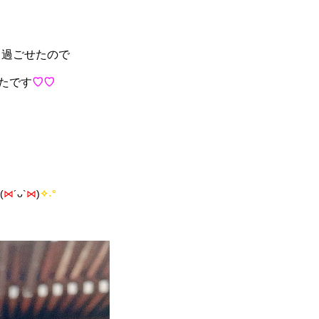
く過ごせたので
たです
♡♡
(
⋈
´ᴗ`
⋈
)
✧˖°