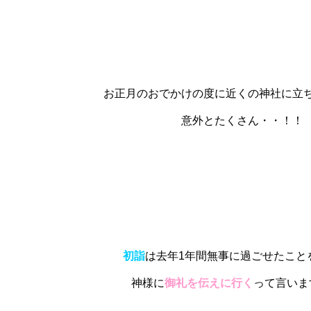
お正月のおでかけの度に近くの神社に立
意外とたくさん・・！！
初詣
は去年1年間無事に過ごせたこと
神様に
御礼を伝えに行く
って言いま