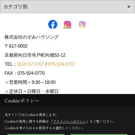
株式会社のぞみハウジング
〒617-0002
京都府向日市寺戸町向畑52-12
TEL：
0120-57-0707
/
075-924-0707
FAX：075-924-0770
＜営業時間＞9:30～18:00
＜定休日＞日曜日・水曜日
Cookieポリシー
Copyright (c) Nozomi Housing. All Rights Reserved.
当サイトではCookieを使用します。
Cookieの使用に関する詳細は 「
プライバシーポリシー
」をご覧ください。
Produced by
ゴデスクリエイト
Cookieを受け入れるか拒否するか選択してください。