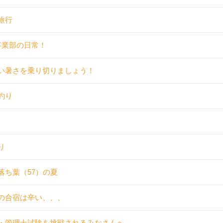
旅行
事業部の日常！
い暑さを乗り切りましょう！
釣り
り
落ち葉（57）の夏
の合宿は辛い、、、
・管理士試験を挑戦されるみなさんへ