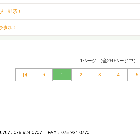
が二郎系！
祭参加！
1ページ （全260ページ中）
1
2
3
4
5
-0707
/
075-924-0707
FAX：075-924-0770