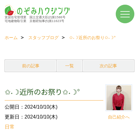
賃貸住宅管理業 国土交通大臣(2)第1586号
宅地建物取引業 京都府知事(5)第11623号
ホーム
スタッフブログ
✩˖☽近所のお祭り✩˖☽°
前の記事
一覧
次の記事
✩˖☽近所のお祭り✩˖☽°
公開日：2024/10/10(木)
更新日：2024/10/10(木)
自己紹介へ
日常