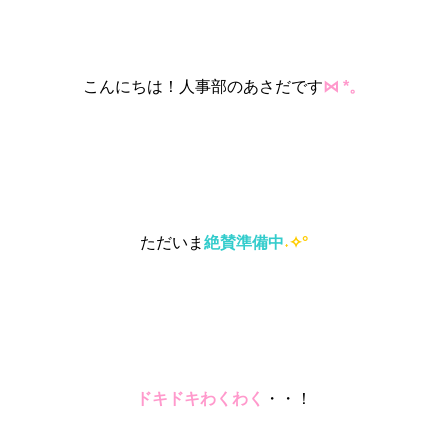
こんにちは！人事部のあさだです
⋈ *。
ただいま
絶賛準備中
˖✧°
ドキドキわくわく
・・！