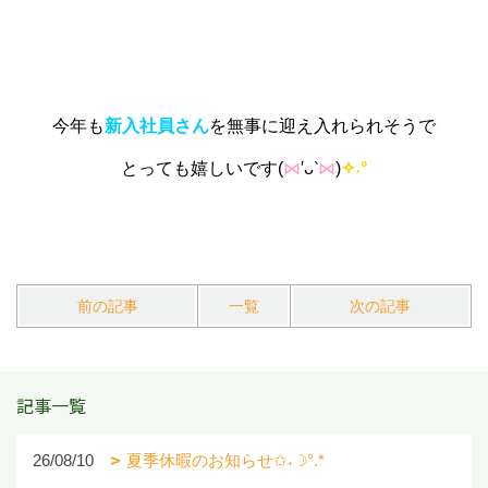
今年も
新入社員さん
を無事に迎え入れられそうで
とっても嬉しいです(
⋈
′ᴗ‵
⋈
)
✧˖°
前の記事
一覧
次の記事
記事一覧
26/08/10
夏季休暇のお知らせ✩˖☽°.*