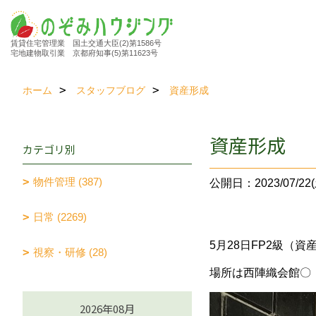
賃貸住宅管理業 国土交通大臣(2)第1586号
宅地建物取引業 京都府知事(5)第11623号
ホーム
スタッフブログ
資産形成
資産形成
カテゴリ別
物件管理 (387)
公開日：2023/07/22(
日常 (2269)
5月28日FP2級（
視察・研修 (28)
場所は西陣織会館〇
2026年08月