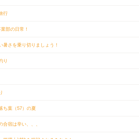
旅行
事業部の日常！
い暑さを乗り切りましょう！
釣り
り
落ち葉（57）の夏
の合宿は辛い、、、