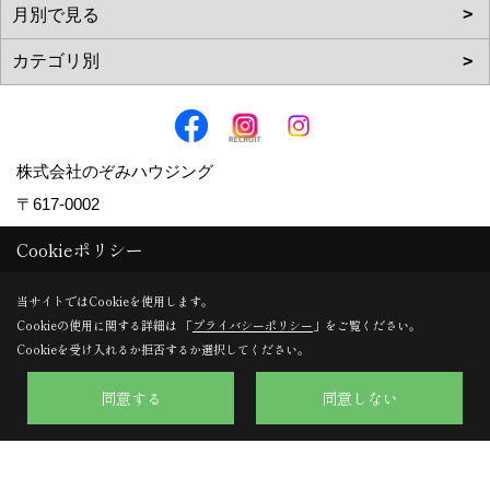
株式会社のぞみハウジング
〒617-0002
京都府向日市寺戸町向畑52-12
Cookieポリシー
TEL：
0120-57-0707
/
075-924-0707
当サイトではCookieを使用します。
FAX：075-924-0770
Cookieの使用に関する詳細は 「
プライバシーポリシー
」をご覧ください。
＜営業時間＞9:30～18:00
Cookieを受け入れるか拒否するか選択してください。
＜定休日＞日曜日・水曜日
同意する
同意しない
Copyright (c) Nozomi Housing. All Rights Reserved.
Produced by
ゴデスクリエイト