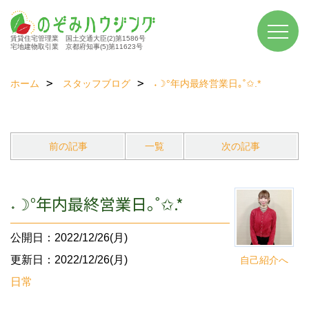
賃貸住宅管理業 国土交通大臣(2)第1586号
宅地建物取引業 京都府知事(5)第11623号
ホーム
スタッフブログ
˖☽°年内最終営業日｡˚✩.*
前の記事
一覧
次の記事
˖☽°年内最終営業日｡˚✩.*
公開日：2022/12/26(月)
更新日：2022/12/26(月)
自己紹介へ
日常