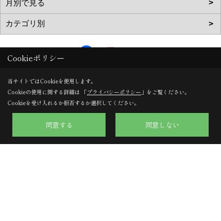
Cookieポリシー
株式会社のぞみハウジング
当サイトではCookieを使用します。
〒617-0002
Cookieの使用に関する詳細は 「
プライバシーポリシー
」をご覧ください。
Cookieを受け入れるか拒否するか選択してください。
京都府向日市寺戸町向畑52-12
TEL：
0120-57-0707
/
075-924-0707
同意する
同意しない
FAX：075-924-0770
＜営業時間＞9:30～18:00
＜定休日＞日曜日・水曜日
Copyright (c) Nozomi Housing. All Rights Reserved.
Produced by
ゴデスクリエイト