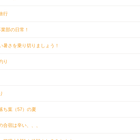
旅行
事業部の日常！
い暑さを乗り切りましょう！
釣り
り
落ち葉（57）の夏
の合宿は辛い、、、