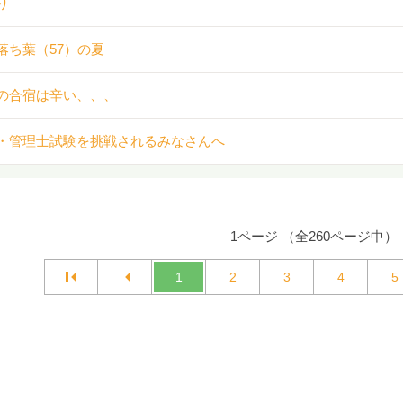
り
落ち葉（57）の夏
の合宿は辛い、、、
・管理士試験を挑戦されるみなさんへ
1ページ （全260ページ中）
1
2
3
4
5