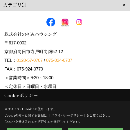
株式会社のぞみハウジング
〒617-0002
京都府向日市寺戸町向畑52-12
TEL：
0120-57-0707
/
075-924-0707
FAX：075-924-0770
＜営業時間＞9:30～18:00
＜定休日＞日曜日・水曜日
Cookieポリシー
Copyright (c) Nozomi Housing. All Rights Reserved.
当サイトではCookieを使用します。
Cookieの使用に関する詳細は 「
プライバシーポリシー
」をご覧ください。
Produced by
ゴデスクリエイト
Cookieを受け入れるか拒否するか選択してください。