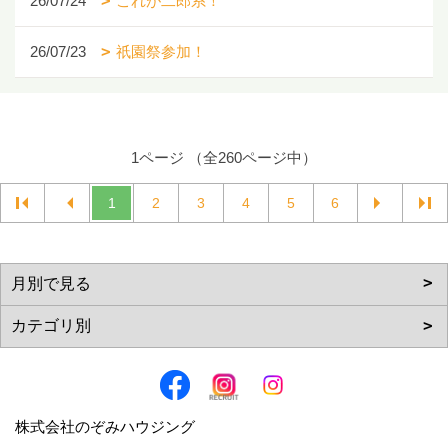
26/07/24
これが二郎系！
26/07/23
祇園祭参加！
1ページ （全260ページ中）
1
2
3
4
5
6
株式会社のぞみハウジング