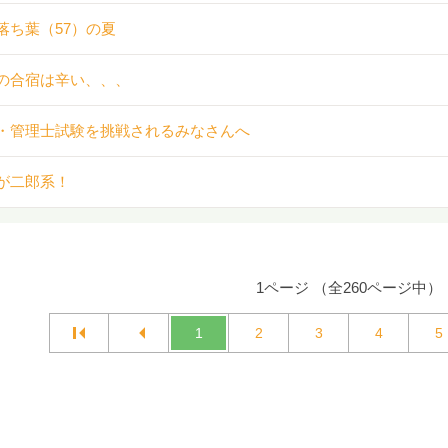
落ち葉（57）の夏
の合宿は辛い、、、
・管理士試験を挑戦されるみなさんへ
が二郎系！
1ページ （全260ページ中）
1
2
3
4
5