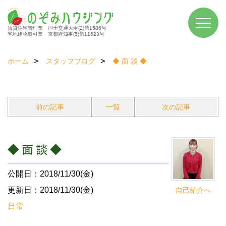
賃貸住宅管理業 国土交通大臣(2)第1586号
宅地建物取引業 京都府知事(5)第11623号
ホーム
スタッフブログ
◆ 面 談 ◆
前の記事
一覧
次の記事
◆ 面 談 ◆
公開日：2018/11/30(金)
更新日：2018/11/30(金)
自己紹介へ
日常