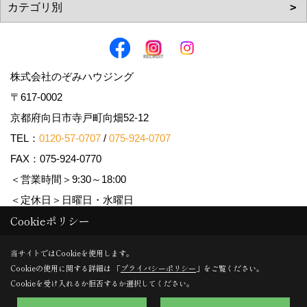
株式会社のぞみハウジング
〒617-0002
京都府向日市寺戸町向畑52-12
TEL：
0120-57-0707
/
075-924-0707
FAX：075-924-0770
＜営業時間＞9:30～18:00
＜定休日＞日曜日・水曜日
Cookieポリシー
Copyright (c) Nozomi Housing. All Rights Reserved.
当サイトではCookieを使用します。
Cookieの使用に関する詳細は 「
プライバシーポリシー
」をご覧ください。
Produced by
ゴデスクリエイト
Cookieを受け入れるか拒否するか選択してください。