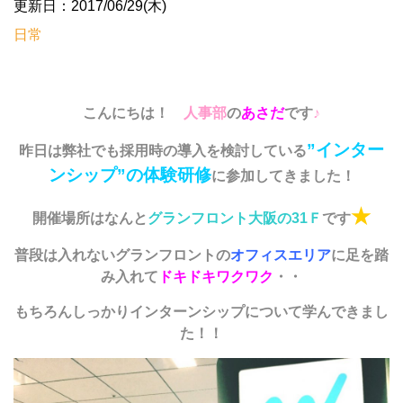
更新日：2017/06/29(木)
日常
こんにちは！
人事部
の
あさだ
です
♪
”インター
昨日は弊社でも採用時の導入を検討している
ンシップ”の体験研修
に参加してきました！
★
開催場所はなんと
グランフロント大阪の31Ｆ
です
普段は入れないグランフロントの
オフィスエリア
に足を踏
み入れて
ドキドキワクワク
・・
もちろんしっかりインターンシップについて学んできまし
た！！