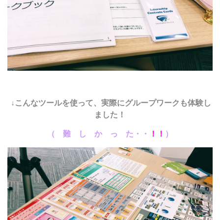
↓こんなツールを使って、実際にグループワークも体験し
ました！
（ 難 し か っ た・・
！！
）