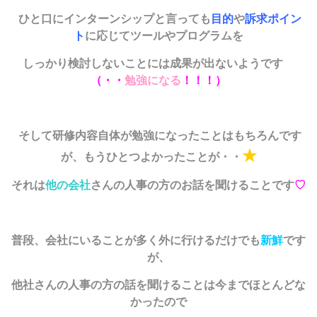
ひと口にインターンシップと言っても
目的
や
訴求ポイン
ト
に応じてツールやプログラムを
しっかり検討しないことには成果が出ないようです
（・・
勉強になる
！！！）
そして研修内容自体が勉強になったことはもちろんです
★
が、もうひとつよかったことが・・
それは
他の会社
さんの人事の方のお話を聞けることです
♡
普段、会社にいることが多く外に行けるだけでも
新鮮
です
が、
他社さんの人事の方の話を聞けることは今までほとんどな
かったので