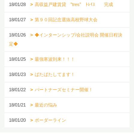
18/01/28
高収益戸建賃貸 ”tres” ﾄﾚｲｽ 完成
18/01/27
第９０回記念選抜高校野球大会
18/01/26
◆インターンシップ/会社説明会 開催日程決
定◆
18/01/25
最強寒波到来！！！
18/01/23
ばたばたしてます！
18/01/22
パートナーズセミナー開催！
18/01/21
最近の悩み
18/01/20
ボーダーライン