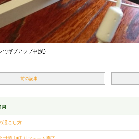
でギブアップ中(笑)
前の記事
4月
の過ごし方
久世築山町 リフォーム完了