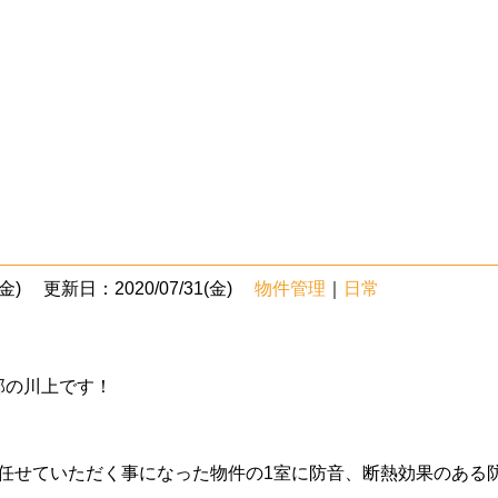
金)
更新日：2020/07/31(金)
物件管理
｜
日常
部の川上です！
任せていただく事になった物件の1室に防音、断熱効果のある