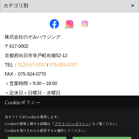
株式会社のぞみハウジング
〒617-0002
京都府向日市寺戸町向畑52-12
TEL：
0120-57-0707
/
075-924-0707
FAX：075-924-0770
＜営業時間＞9:30～18:00
＜定休日＞日曜日・水曜日
Cookieポリシー
Copyright (c) Nozomi Housing. All Rights Reserved.
当サイトではCookieを使用します。
Cookieの使用に関する詳細は 「
プライバシーポリシー
」をご覧ください。
Produced by
ゴデスクリエイト
Cookieを受け入れるか拒否するか選択してください。