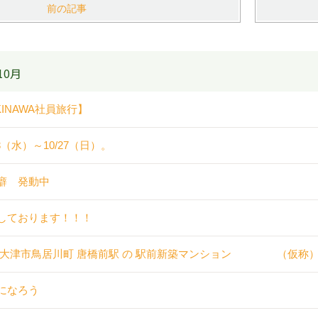
前の記事
10月
KINAWA社員旅行】
23（水）～10/27（日）。
癖 発動中
しております！！！
 大津市鳥居川町 唐橋前駅 の 駅前新築マンション （仮称
になろう