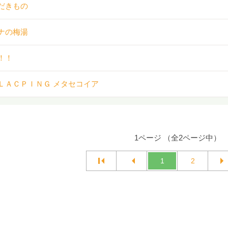
だきもの
ナの梅湯
！！
ＬＡＣＰＩＮＧ メタセコイア
1ページ （全2ページ中）
1
2