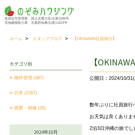
賃貸住宅管理業 国土交通大臣(2)第1586号
宅地建物取引業 京都府知事(5)第11623号
ホーム
スタッフブログ
【OKINAWA社員旅行】
【OKINA
カテゴリ別
物件管理 (387)
公開日：2024/10/31(
日常 (2267)
数年ぶりに社員旅行
視察・研修 (28)
お天気は良くありま
2泊3日沖縄の旅でし
2024年10月