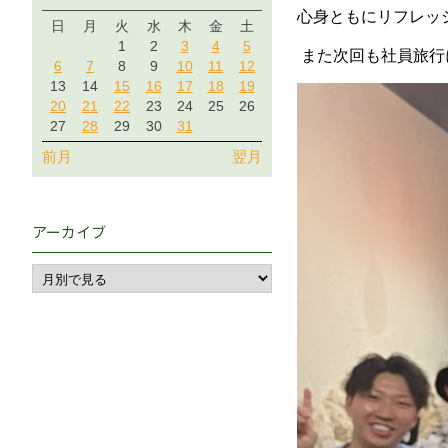
心身ともにリフレッ
日
月
火
水
木
金
土
1
2
3
4
5
また次回も社員旅行
6
7
8
9
10
11
12
13
14
15
16
17
18
19
20
21
22
23
24
25
26
27
28
29
30
31
前月
翌月
アーカイブ