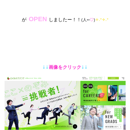
OPEN
が
しましたー！！
(
)
˖°
˖°
人••
♡
✧
✧
↓↓
↓↓
画像をクリック