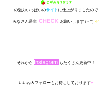
の魅力いっぱいの
サイト
に仕上がりましたので
CHECK
みなさん是非
お願いします
ㅅ
(
˘˘
)
˖
✧
°
Instagram
それから
もたくさん更新中！
いいね＆フォローもお待ちしております
♥