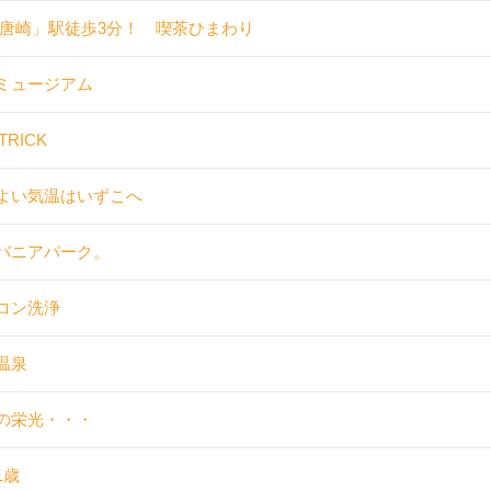
「唐崎」駅徒歩3分！ 喫茶ひまわり
ミュージアム
TRICK
よい気温はいずこへ
バニアパーク。
コン洗浄
温泉
の栄光・・・
1歳