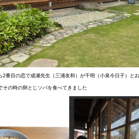
ら2番目の恋で成瀬先生（三浦友和）が千明（小泉今日子）と
でその時の卵とじソバを食べてきました