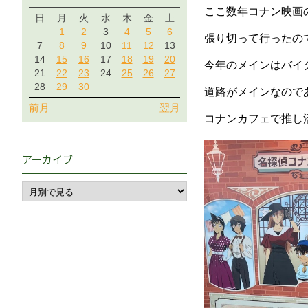
ここ数年コナン映画
日
月
火
水
木
金
土
1
2
3
4
5
6
張り切って行ったの
7
8
9
10
11
12
13
14
15
16
17
18
19
20
今年のメインはバイ
21
22
23
24
25
26
27
28
29
30
道路がメインなので
前月
翌月
コナンカフェで推し
アーカイブ