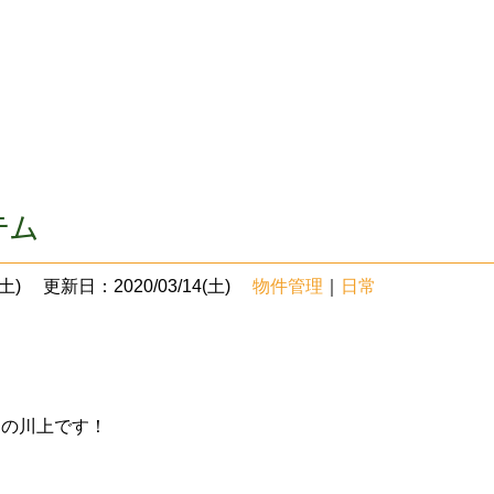
テム
土)
更新日：2020/03/14(土)
物件管理
｜
日常
部の川上です！