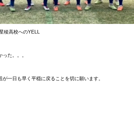
稜高校へのYELL
かった。。。
活が一日も早く平穏に戻ることを切に願います。