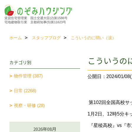
賃貸住宅管理業 国土交通大臣(2)第1586号
宅地建物取引業 京都府知事(5)第11623号
ホーム
スタッフブログ
こういうのに弱い（涙）
こういうの
カテゴリ別
物件管理 (387)
公開日：2024/01/08(
日常 (2268)
第102回全国高校サ
視察・研修 (28)
1月2日、12時5分キ
『星稜高校』vs『
2026年08月