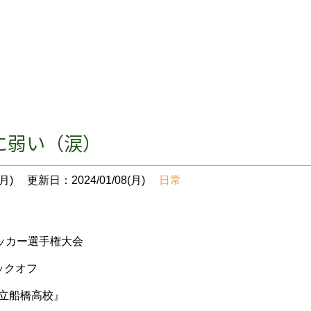
に弱い（涙）
月)
更新日：2024/01/08(月)
日常
ッカー選手権大会
ックオフ
市立船橋高校』