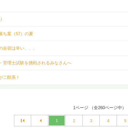
り
落ち葉（57）の夏
の合宿は辛い、、、
・管理士試験を挑戦されるみなさんへ
が二郎系！
1ページ （全260ページ中）
1
2
3
4
5