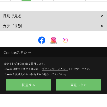
株式会社のぞみハウジング
Cookieポリシー
〒617-0002
当サイトではCookieを使用します。
京都府向日市寺戸町向畑52-12
Cookieの使用に関する詳細は 「
プライバシーポリシー
」をご覧ください。
TEL：
0120-57-0707
/
075-924-0707
Cookieを受け入れるか拒否するか選択してください。
FAX：075-924-0770
同意する
同意しない
＜営業時間＞9:30～18:00
＜定休日＞日曜日・水曜日