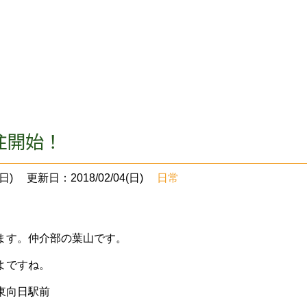
住開始！
日)
更新日：2018/02/04(日)
日常
ます。仲介部の葉山です。
よですね。
東向日駅前