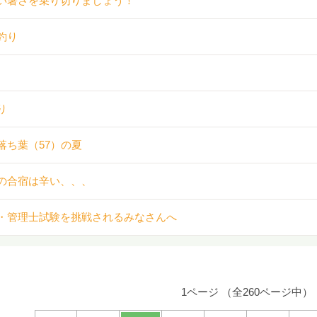
い暑さを乗り切りましょう！
釣り
り
落ち葉（57）の夏
の合宿は辛い、、、
・管理士試験を挑戦されるみなさんへ
1ページ （全260ページ中）