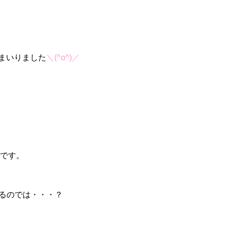
まいりました
＼(^o^)／
スです。
るのでは・・・？