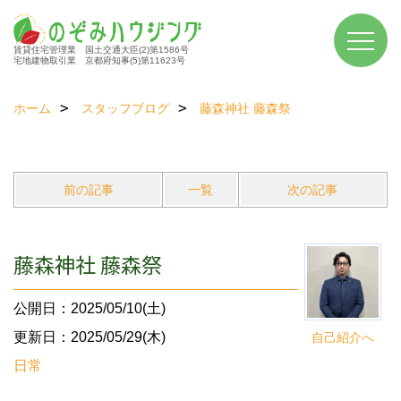
賃貸住宅管理業 国土交通大臣(2)第1586号
宅地建物取引業 京都府知事(5)第11623号
ホーム
スタッフブログ
藤森神社 藤森祭
前の記事
一覧
次の記事
藤森神社 藤森祭
公開日：2025/05/10(土)
更新日：2025/05/29(木)
自己紹介へ
日常