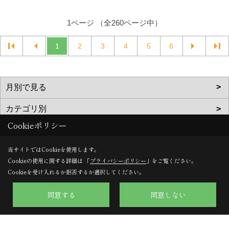
1ページ （全260ページ中）
1
2
3
4
5
6
Cookieポリシー
当サイトではCookieを使用します。
株式会社のぞみハウジング
Cookieの使用に関する詳細は 「
プライバシーポリシー
」をご覧ください。
Cookieを受け入れるか拒否するか選択してください。
〒617-0002
京都府向日市寺戸町向畑52-12
同意する
同意しない
TEL：
0120-57-0707
/
075-924-0707
FAX：075-924-0770