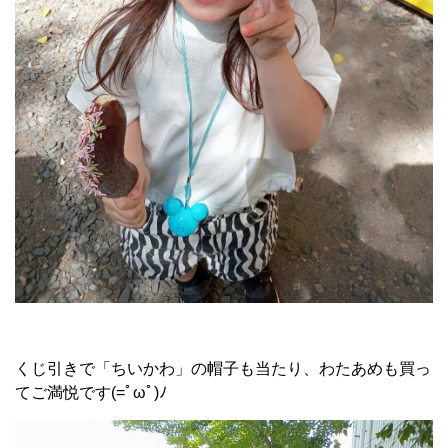
くじ引きで「ちいかわ」の帽子も当たり、わたあめも買っ
てご満悦です(=ﾟωﾟ)ﾉ