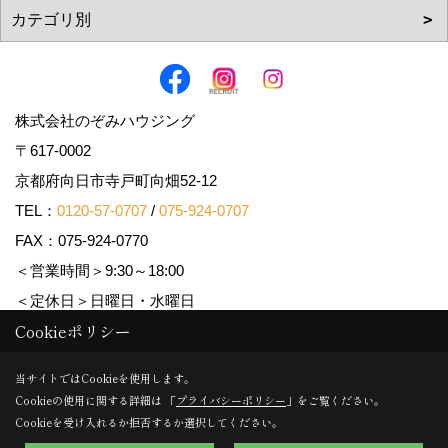
株式会社のぞみハウジング
〒617-0002
京都府向日市寺戸町向畑52-12
TEL：
0120-57-0707
/
075-924-0707
FAX：075-924-0770
＜営業時間＞9:30～18:00
＜定休日＞日曜日・水曜日
Cookieポリシー
Copyright (c) Nozomi Housing. All Rights Reserved.
当サイトではCookieを使用します。
Cookieの使用に関する詳細は 「
プライバシーポリシー
」をご覧ください。
Produced by
ゴデスクリエイト
Cookieを受け入れるか拒否するか選択してください。