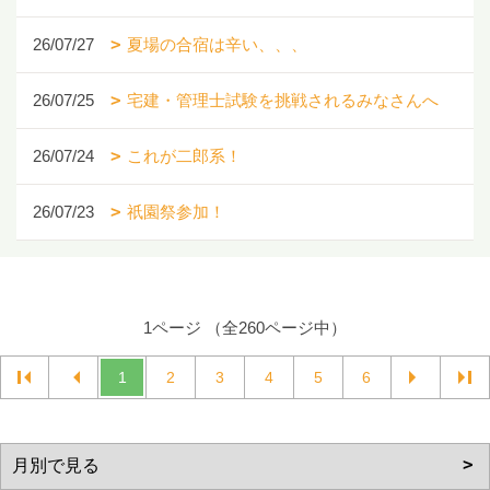
26/07/27
夏場の合宿は辛い、、、
26/07/25
宅建・管理士試験を挑戦されるみなさんへ
26/07/24
これが二郎系！
26/07/23
祇園祭参加！
1ページ （全260ページ中）
1
2
3
4
5
6