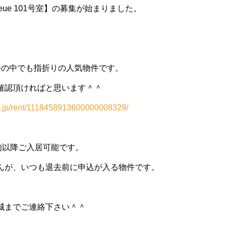
leue 101号室】の募集が始まりました。
件の中でも指折りの人気物件です。
確認頂ければと思います＾＾
h.jp/rent/1118458913600000008329/
旬以降ご入居可能です。
んが、いつも退去前に申込が入る物件です。
城までご連絡下さい＾＾