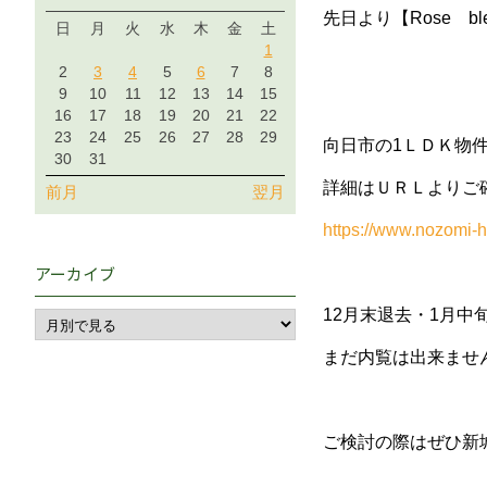
先日より【Rose b
日
月
火
水
木
金
土
1
2
3
4
5
6
7
8
9
10
11
12
13
14
15
16
17
18
19
20
21
22
23
24
25
26
27
28
29
向日市の1ＬＤＫ物
30
31
詳細はＵＲＬよりご
前月
翌月
https://www.nozomi-
アーカイブ
12月末退去・1月中
まだ内覧は出来ませ
ご検討の際はぜひ新