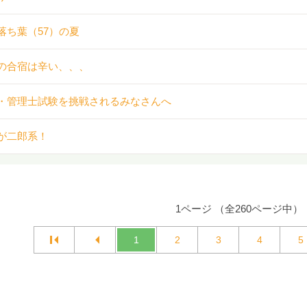
落ち葉（57）の夏
の合宿は辛い、、、
・管理士試験を挑戦されるみなさんへ
が二郎系！
1ページ （全260ページ中）
1
2
3
4
5