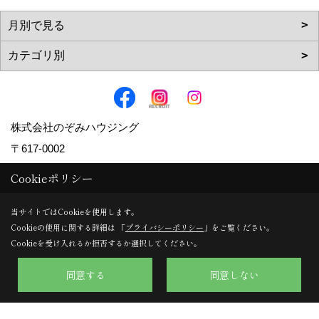
株式会社のぞみハウジング
〒617-0002
京都府向日市寺戸町向畑52-12
Cookieポリシー
TEL：
0120-57-0707
/
075-924-0707
当サイトではCookieを使用します。
FAX：075-924-0770
Cookieの使用に関する詳細は 「
プライバシーポリシー
」をご覧ください。
＜営業時間＞9:30～18:00
Cookieを受け入れるか拒否するか選択してください。
＜定休日＞日曜日・水曜日
同意する
同意しない
Copyright (c) Nozomi Housing. All Rights Reserved.