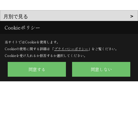
Cookieポリシー
当サイトではCookieを使用します。
Cookieの使用に関する詳細は 「
プライバシーポリシー
」をご覧ください。
Cookieを受け入れるか拒否するか選択してください。
株式会社のぞみハウジング
同意する
同意しない
〒617-0002
京都府向日市寺戸町向畑52-12
TEL：
0120-57-0707
/
075-924-0707
FAX：075-924-0770
＜営業時間＞9:30～18:00
＜定休日＞日曜日・水曜日