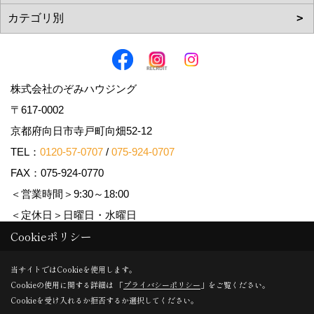
株式会社のぞみハウジング
〒617-0002
京都府向日市寺戸町向畑52-12
TEL：
0120-57-0707
/
075-924-0707
FAX：075-924-0770
＜営業時間＞9:30～18:00
＜定休日＞日曜日・水曜日
Cookieポリシー
Copyright (c) Nozomi Housing. All Rights Reserved.
当サイトではCookieを使用します。
Cookieの使用に関する詳細は 「
プライバシーポリシー
」をご覧ください。
Produced by
ゴデスクリエイト
Cookieを受け入れるか拒否するか選択してください。