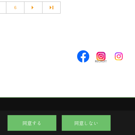
6
同意する
同意しない