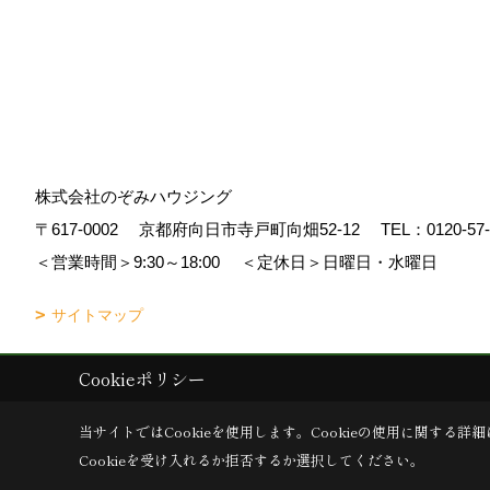
株式会社のぞみハウジング
〒617-0002
京都府向日市寺戸町向畑52-12
TEL：
0120-57
＜営業時間＞9:30～18:00
＜定休日＞日曜日・水曜日
サイトマップ
Cookieポリシー
Copyright (c) Nozomi Housing. All Rights Reserved.
|
Produced by
ゴデ
当サイトではCookieを使用します。
Cookieの使用に関する詳細
Cookieを受け入れるか拒否するか選択してください。