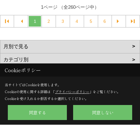
1ページ （全260ページ中）
1
2
3
4
5
6
Cookieポリシー
当サイトではCookieを使用します。
株式会社のぞみハウジング
Cookieの使用に関する詳細は 「
プライバシーポリシー
」をご覧ください。
Cookieを受け入れるか拒否するか選択してください。
〒617-0002
京都府向日市寺戸町向畑52-12
同意する
同意しない
TEL：
0120-57-0707
/
075-924-0707
FAX：075-924-0770
＜営業時間＞9:30～18:00