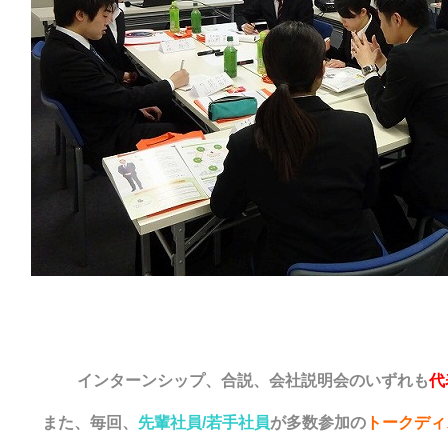
インターンシップ、合説、会社説明会のいずれも
代
また、毎回、
先輩社員/若手社員
が多数参加の
トークディ