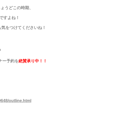
ちょうどこの時期、
ですよね！
も気をつけてくださいね！
も
ナー予約を
絶賛承り中
！！
↓
0648/outline.html