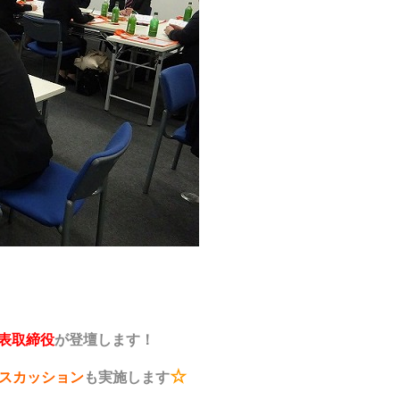
表取締役
が登壇します！
☆
スカッション
も実施します