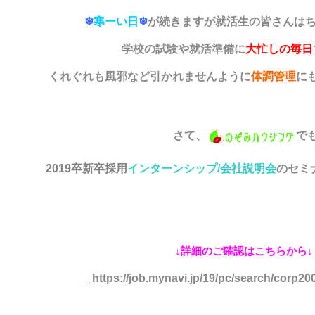
❄
寒ーい日
❄
が続きますが就活生の皆さんは
学校の試験や就活準備に
大忙しの毎日
くれぐれも風邪など引かれませんように
体調管理
に
さて、
で
2019卒新卒採用
インターンシップ/会社説明会
のセミ
↓詳細のご確認はこちらから
https://job.mynavi.jp/19/pc/search/corp20