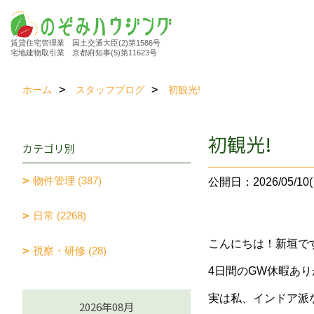
賃貸住宅管理業 国土交通大臣(2)第1586号
宅地建物取引業 京都府知事(5)第11623号
ホーム
スタッフブログ
初観光!
初観光!
カテゴリ別
物件管理 (387)
公開日：2026/05/10(
日常 (2268)
こんにちは！新垣で
視察・研修 (28)
4日間のGW休暇あ
実は私、インドア派
2026年08月