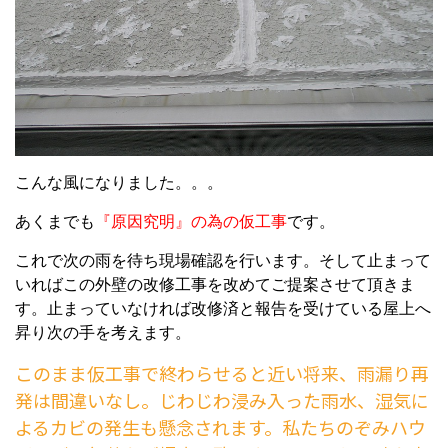
こんな風になりました。。。
あくまでも
『原因究明』の為の仮工事
です。
これで次の雨を待ち現場確認を行います。そして止まって
いればこの外壁の改修工事を改めてご提案させて頂きま
す。止まっていなければ改修済と報告を受けている屋上へ
昇り次の手を考えます。
このまま仮工事で終わらせると近い将来、雨漏り再
発は間違いなし。じわじわ浸み入った雨水、湿気に
よるカビの発生も懸念されます。私たちのぞみハウ