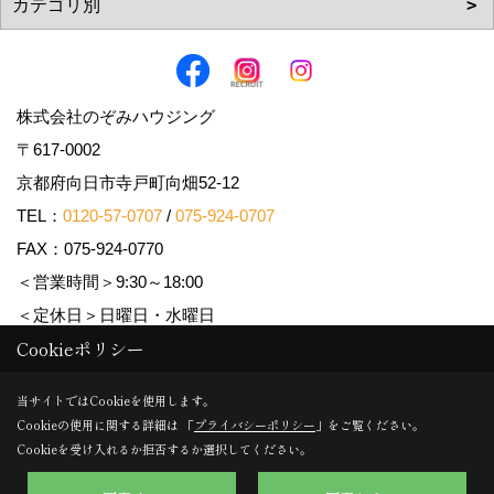
株式会社のぞみハウジング
〒617-0002
京都府向日市寺戸町向畑52-12
TEL：
0120-57-0707
/
075-924-0707
FAX：075-924-0770
＜営業時間＞9:30～18:00
＜定休日＞日曜日・水曜日
Cookieポリシー
Copyright (c) Nozomi Housing. All Rights Reserved.
当サイトではCookieを使用します。
Cookieの使用に関する詳細は 「
プライバシーポリシー
」をご覧ください。
Produced by
ゴデスクリエイト
Cookieを受け入れるか拒否するか選択してください。