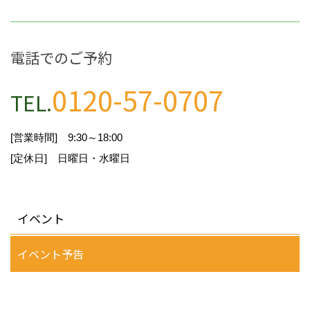
②物件情報をインターネット、チラシ等広告をす
るために利用します。
電話でのご予約
③物件情報を、取引の相手方探索のため指定流通
機構の物件検索システム(レインズ)に登録する場
0120-57-0707
TEL.
合があります。なお契約後、指定流通機構(宅地
建物取引業法により、国土交通大臣の指定を受け
た機構。)に対し、成約情報(成約情報は、成約し
[営業時間] 9:30～18:00
た物件の、物件概要、契約年月日、成約価格など
[定休日] 日曜日・水曜日
の情報で、氏名は含みません。)を提供します。
指定流通機構は、物件情報及び成約情報を指定流
通機構の会員たる宅地建物取引業者や公的な団体
に電子データや紙媒体で提供することなどの宅地
イベント
建物取引業法に規定された指定流通機構の業務の
ために利用します。
イベント予告
④不動産の売買契約又は賃貸契約の相手方を探索
すること及び売買、賃貸借、仲介、管理等の契約
を締結し、契約に基づく役務を提供することに利