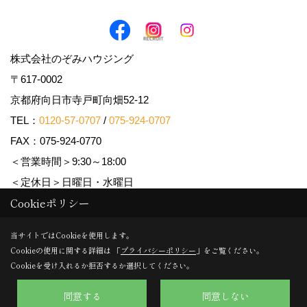
用します。
⑤管理が伴う場合には、マンション等の管理組合
で締結した管理委託契約業務履行のため利用しま
株式会社のぞみハウジング
す。
〒617-0002
⑥上記、①から⑤の業務に付随する、お客様にと
京都府向日市寺戸町向畑52-12
って有用と思われる当社及び提携先のご案内や商
TEL：
0120-57-0707
/
075-924-0707
品の発送、関連するアフターサービス、また、管
FAX：075-924-0770
理においてのメンテナンス等の業務に関するお知
＜営業時間＞9:30～18:00
らせ等に利用します。
＜定休日＞日曜日・水曜日
⑦宅地建物取引業法第49条に基づく帳簿及びその
Cookieポリシー
資料として保管します。
Copyright (c) Nozomi Housing. All Rights Reserved.
⑧不動産の売買、賃貸等に関する価格査定に利用
当サイトではCookieを使用します。
Cookieの使用に関する詳細は 「
プライバシーポリシー
」をご覧ください。
します。価格査定に用いた成約情報は、宅地建物
Produced by
ゴデスクリエイト
Cookieを受け入れるか拒否するか選択してください。
取引業法第34条の2第2項に規定する「意見の根
拠」として仲介の依頼者に提供することがありま
同意する
同意しない
す。