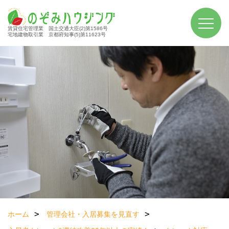
賃貸住宅管理業 国土交通大臣(2)第1586号
宅地建物取引業 京都府知事(5)第11623号
ホーム
管理会社・入居募集を見直す